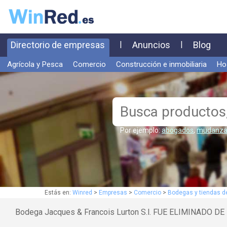
Directorio de empresas
|
Anuncios
|
Blog
Agrícola y Pesca
Comercio
Construcción e inmobiliaria
Ho
Por ejemplo:
abogados
,
mudanza
Estás en:
Winred
>
Empresas
>
Comercio
>
Bodegas y tiendas d
Bodega Jacques & Francois Lurton S.l. FUE ELIMINADO 