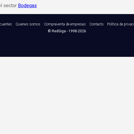
el sector
Bodegas
ecuentes
Quienes somos
Compraventa de empresas
Contacto
Política de priva
©
RedGiga
- 1998-2026