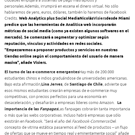
ciudades empujará a sistemas de pago más
rápidos y
personales.
Además, irrumpirá en escena el dinero virtual. No sólo
hablaremos de yens, euros, dólares, también lo haremos de Facebook
Credits.
Web Analytics plus Social Media
Nicolás
Visiers
desde Miami
predice que las herramientas de Analítica web incorporarán
métricas de social media (como ya existen algunos softwares en el
mercado). Se comenzará a segmentar y optimizar según
reputación, vínculos y actividades en redes sociales.
"Empezaremos a proponer productos y servicios en nuestras
tiendas online según el comportamiento del usuario de manera
masiva",
añade Visi
ers
.
El turno de las e-commerce emergentes
Hay más de 200.000
estudiantes chinos e indios graduándose de universidades americanas.
Bajo esta afirmación,
Lina Jerves
, de
Santiago de Chile
, advierte que
esos mismos estudiantes crearán empresas de e-commerce muy
competitivas, con precios perfectos para una economía en
desaceleración, y desafiarán a empresas líderes como Amazon.
La
importancia de las
Fanpages
Las fanpages cobrarán tanta importancia
o más que las webs corporativas. Incluso habrá empresas que sólo
existirán en Facebook. “
Será el año del
Facebook-Commerce.
Del
concepto de vitrina estática pasaremos al feed de productos – un flujo
de ofertas que se mueve en tiempo real y eminentemente social” añade