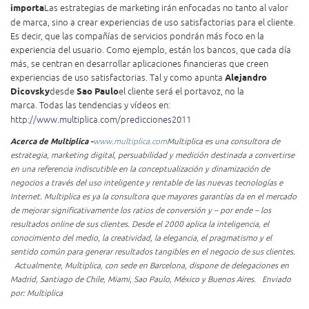
importa
Las estrategias de marketing irán enfocadas no tanto al valor
de marca, sino a crear experiencias de uso satisfactorias para el cliente.
Es decir, que las compañías de servicios pondrán más foco en la
experiencia del usuario. Como ejemplo, están los bancos, que cada día
más, se centran en desarrollar aplicaciones financieras que creen
experiencias de uso satisfactorias. Tal y como apunta
Alejandro
Dicovsky
desde
Sao Paulo
el cliente será el portavoz, no la
marca.
Todas las tendencias y vídeos en:
http://www.multiplica.com/predicciones2011
Acerca de Multiplica -
www.multiplica.com
Multiplica es una consultora de
estrategia, marketing digital, persuabilidad y medición destinada a convertirse
en una referencia indiscutible en la conceptualización y dinamización de
negocios a través del uso inteligente y rentable de las nuevas tecnologías e
Internet. Multiplica es ya la consultora que mayores garantías da en el mercado
de mejorar significativamente los ratios de conversión y – por ende – los
resultados online de sus clientes. Desde el 2000 aplica la inteligencia, el
conocimiento del medio, la creatividad, la elegancia, el pragmatismo y el
sentido común para generar resultados tangibles en el negocio de sus clientes.
Actualmente, Multiplica, con sede en Barcelona, dispone de delegaciones en
Madrid, Santiago de Chile, Miami, Sao Paulo, México y Buenos Aires.
Enviado
por: Multiplica