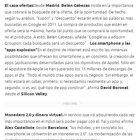
El caza ofertas
Desde
Madrid
,
Belén Cabezas
incide en la importancia
que cobrará la búsqueda de la oferta, de la oportunidad. De hecho,
según su análisis, “cupón” y “descuento” estarán entre las palabras más
buscadas en Google en 2011. La compra de productos que estén en
oferta será la máxima, hasta tal punto que se comprará la oportunidad,
no el producto. A esto, Belén Cabezas, añade “Google va a adquirir
Groupon: cada búsqueda será un descuento”.
Los smartphone y las
“apps explosion”
En el destino de Internet está escrito las inmensas
posibilidades que ofrecen los smartphone y, en concreto, la creación de
apps (aplicaciones desarrolladas para los dipositivos de Apple). Sólo en
el Appstore de Apple se han superado los 15 millones de descargas de
apps al día. “Todo el mundo crea apps para su negocio. Sin embargo, el
reto estará en saber, primero, si necesitamos realmente un app y,
segundo, si es así, qué tipo de app construir”, afirma
David Boronat
desde el
Silicon Valley
.
Monedero 2.0 y dinero virtual
Un servicio que irá adquiriendo cada vez
más importancia en el móvil será poder pagar con él. Tal y como afirma
Álex Castellote
desde
Barcelona
, “los móviles, y en concreto los
smarphone se convertirán en monederos 2.0”. La modernización de las