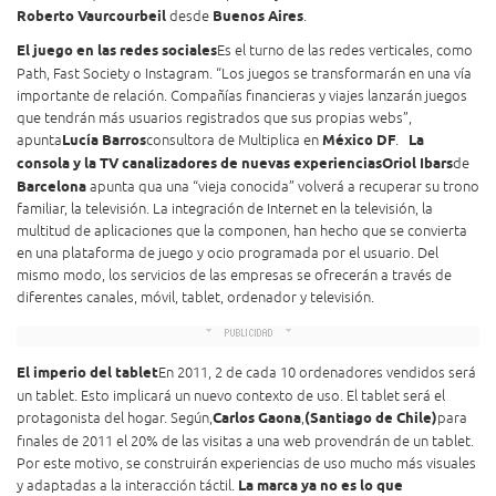
Roberto Vaurcourbeil
desde
Buenos Aires
.
El juego en las redes sociales
Es el turno de las redes verticales, como
Path, Fast Society o Instagram. “
Los juegos se transformarán en una vía
importante de relación. Compañías financieras y viajes lanzarán juegos
que tendrán más usuarios registrados que sus propias webs”,
apunta
Lucía Barros
consultora de Multiplica en
México DF
.
La
consola y la TV canalizadores de nuevas experiencias
Oriol Ibars
de
Barcelona
apunta qua una “vieja conocida” volverá a recuperar su trono
familiar, la televisión. La integración de Internet en la televisión, la
multitud de aplicaciones que la componen, han hecho que se convierta
en una plataforma de juego y ocio programada por el usuario. Del
mismo modo, los servicios de las empresas se ofrecerán a través de
diferentes canales, móvil, tablet, ordenador y televisión.
El imperio del tablet
En 2011, 2 de cada 10 ordenadores vendidos será
un tablet. Esto implicará un nuevo contexto de uso. El tablet será el
protagonista del hogar. Según,
Carlos Gaona
,
(Santiago de Chile)
para
finales de 2011 el 20% de las visitas a una web provendrán de un tablet.
Por este motivo, se construirán experiencias de uso mucho más visuales
y adaptadas a la interacción táctil.
La marca ya no es lo que